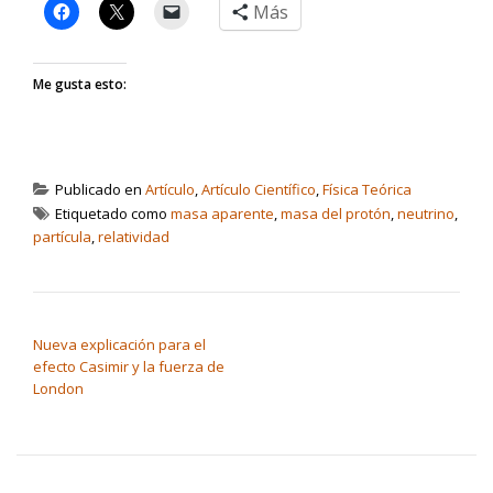
Más
Me gusta esto:
Publicado en
Artículo
,
Artículo Científico
,
Física Teórica
Etiquetado como
masa aparente
,
masa del protón
,
neutrino
,
partícula
,
relatividad
NAVEGACIÓN DE ENTRADAS
Nueva explicación para el
efecto Casimir y la fuerza de
London