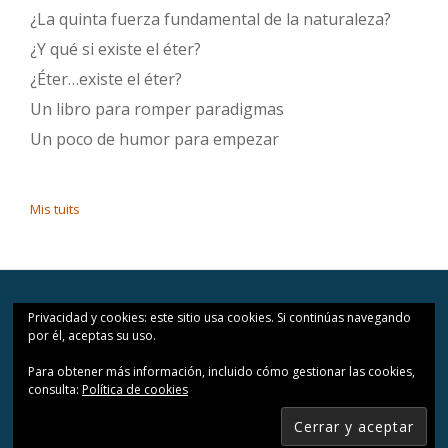
¿La quinta fuerza fundamental de la naturaleza?
¿Y qué si existe el éter?
¿Éter…existe el éter?
Un libro para romper paradigmas
Un poco de humor para empezar
Mis tuits
Privacidad y cookies: este sitio usa cookies. Si continúas navegando
por él, aceptas su uso.
Copyright © 2016 Andrés Borja -Todos los Derechos Reservados - All
rights reserved
Para obtener más información, incluido cómo gestionar las cookies,
Menú
consulta:
Política de cookies
secundario
Llorix One Lite
creado por
WordPress