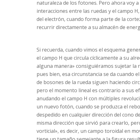
naturaleza de los fotones. Pero ahora voy a 
interacciones entre las ruedas y el campo H,
del electrón, cuando forma parte de la cort
recurrir directamente a su almacén de energ
Si recuerda, cuando vimos el esquema gener
el campo H que circula cíclicamente a su alre
alguna manera» consiguiéramos sujetar la 
pues bien, esa circunstancia se da cuando el 
de bosones de la rueda siguen haciendo cir
pero el momento lineal es contrario a sus efe
anudando el campo H con múltiples revolucio
un nuevo fotón, cuando se produzca el rebot
despedido en cualquier dirección del cono d
misma dirección que sirvió para crearlo, per
vorticial», es decir, un campo toroidal en 
tiene un tamaño semejante a la figura result