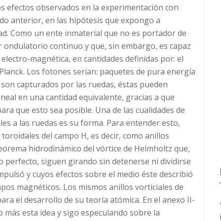
los efectos observados en la experimentación con
tado anterior, en las hipótesis que expongo a
dad. Como un ente inmaterial que no es portador de
r ondulatorio continuo y que, sin embargo, es capaz
electro-magnética, en cantidades definidas por: el
 Planck. Los fotones serían: paquetes de pura energía
o son capturados por las ruedas, éstas pueden
eal en una cantidad equivalente, gracias a que
ara que esto sea posible. Una de las cualidades de
les a las ruedas es su forma. Para entender esto,
oroidales del campo H, es decir, como anillos
 teorema hidrodinámico del vórtice de Helmholtz que,
perfecto, siguen girando sin detenerse ni dividirse
mpulsó y cuyos efectos sobre el medio éste describió
pos magnéticos. Los mismos anillos vorticiales de
ra el desarrollo de su teoría atómica. En el anexo II-
go más esta idea y sigo especulando sobre la