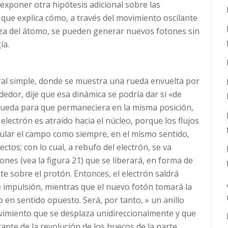
exponer otra hipótesis adicional sobre las
 que explica cómo, a través del movimiento oscilante
eza del átomo, se pueden generar nuevos fotones sin
ía.
al simple, donde se muestra una rueda envuelta por
dedor, dije que esa dinámica se podría dar si «de
rueda para que permaneciera en la misma posición,
electrón es atraído hacia el núcleo, porque los flujos
cular el campo como siempre, en el mismo sentido,
ctos; con lo cual, a rebufo del electrón, se va
nes (vea la figura 21) que se liberará, en forma de
e sobre el protón. Entonces, el electrón saldrá
e impulsión, mientras que el nuevo fotón tomará la
o en sentido opuesto. Será, por tanto, » un anillo
movimiento que se desplaza unidireccionalmente y que
ante de la revolución de los huecos de la parte