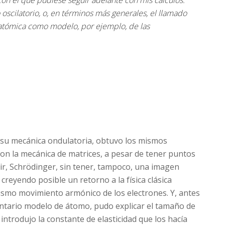
n el que pudiese seguir adelante con mis cálculos.
oscilatorio, o, en términos más generales, el llamado
a atómica como modelo, por ejemplo, de las
su mecánica ondulatoria, obtuvo los mismos
on la mecánica de matrices, a pesar de tener puntos
ir, Schrödinger, sin tener, tampoco, una imagen
reyendo posible un retorno a la física clásica
ismo movimiento armónico de los electrones. Y, antes
entario modelo de átomo, pudo explicar el tamaño de
 introdujo la constante de elasticidad que los hacía