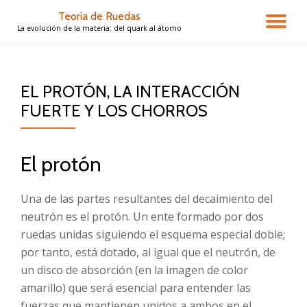
Teoría de Ruedas
CA
La evolución de la materia: del quark al átomo
Saltar
contenido
NA
EL PROTÓN, LA INTERACCIÓN
FUERTE Y LOS CHORROS
El protón
Una de las partes resultantes del decaimiento del
neutrón es el protón. Un ente formado por dos
ruedas unidas siguiendo el esquema especial doble;
por tanto, está dotado, al igual que el neutrón, de
un disco de absorción (en la imagen de color
amarillo) que será esencial para entender las
fuerzas que mantienen unidos a ambos en el