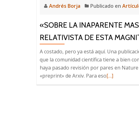
Andrés Borja
Publicado en
Artícu
«SOBRE LA INAPARENTE MAS
RELATIVISTA DE ESTA MAGN
A costado, pero ya está aquí. Una publicaci
que la comunidad científica tiene a bien c
haya pasado revisión por pares en Nature o
Leer
«preprint» de Arxiv. Para eso
[…]
más
sobre
«Sobre
la
inaparente
masa
del