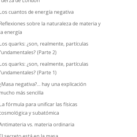
fuerza de London
Los cuantos de energía negativa
Reflexiones sobre la naturaleza de materia y
la energía
Los quarks: ¿son, realmente, partículas
fundamentales? (Parte 2)
Los quarks: ¿son, realmente, partículas
fundamentales? (Parte 1)
¿Masa negativa?… hay una explicación
mucho más sencilla
La fórmula para unificar las físicas
cosmológica y subatómica
Antimateria vs. materia ordinaria
El secreto está en la masa