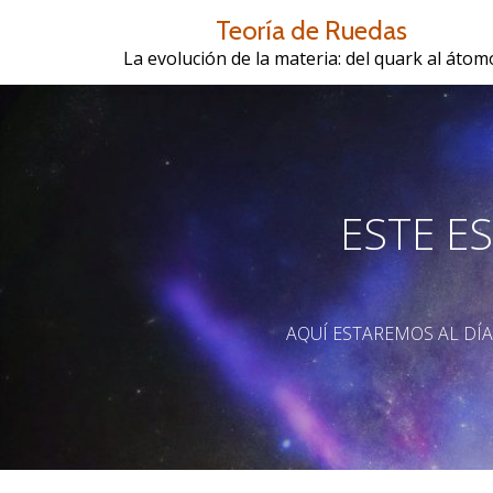
Teoría de Ruedas
Saltar
La evolución de la materia: del quark al átom
contenido
ESTE E
AQUÍ ESTAREMOS AL DÍ