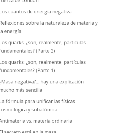
fuerza de London
Los cuantos de energía negativa
Reflexiones sobre la naturaleza de materia y
la energía
Los quarks: ¿son, realmente, partículas
fundamentales? (Parte 2)
Los quarks: ¿son, realmente, partículas
fundamentales? (Parte 1)
¿Masa negativa?… hay una explicación
mucho más sencilla
La fórmula para unificar las físicas
cosmológica y subatómica
Antimateria vs. materia ordinaria
El secreto está en la masa