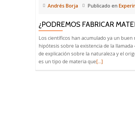
Andrés Borja
Publicado en
Experi
¿PODREMOS FABRICAR MATE
Los científicos han acumulado ya un buen 
hipótesis sobre la existencia de la llamada 
de explicación sobre la naturaleza y el ori
Leer
es un tipo de materia que
[…]
más
sobre
¿Podremos
fabricar
materia
oscura?