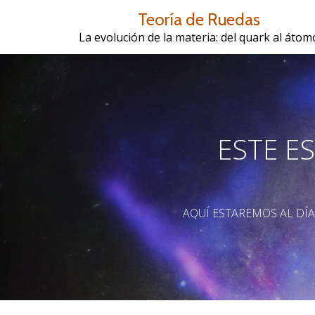
Teoría de Ruedas
Saltar
La evolución de la materia: del quark al átom
contenido
ESTE E
AQUÍ ESTAREMOS AL DÍ