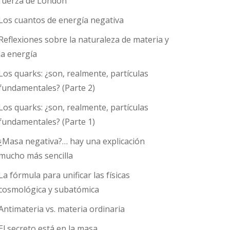
fuerza de London
Los cuantos de energía negativa
Reflexiones sobre la naturaleza de materia y
la energía
Los quarks: ¿son, realmente, partículas
fundamentales? (Parte 2)
Los quarks: ¿son, realmente, partículas
fundamentales? (Parte 1)
¿Masa negativa?… hay una explicación
mucho más sencilla
La fórmula para unificar las físicas
cosmológica y subatómica
Antimateria vs. materia ordinaria
El secreto está en la masa