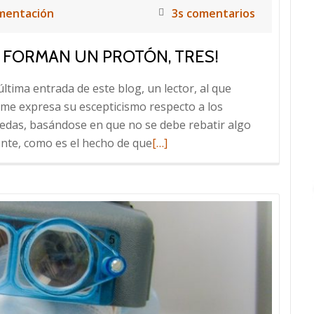
mentación
3s comentarios
 FORMAN UN PROTÓN, TRES!
última entrada de este blog, un lector, al que
me expresa su escepticismo respecto a los
das, basándose en que no se debe rebatir algo
Leer
nte, como es el hecho de que
[…]
más
sobre
¡Tres
son
los
quarks
que
forman
un