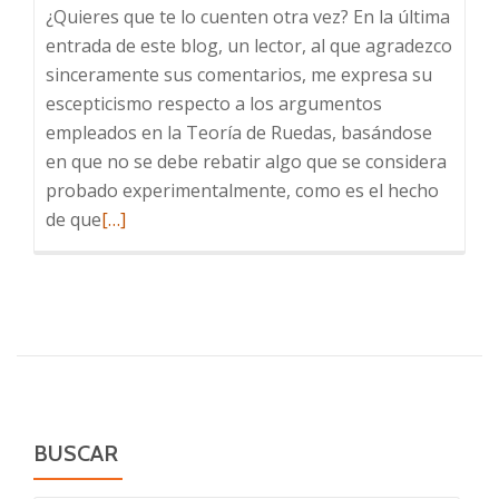
¿Quieres que te lo cuenten otra vez? En la última
entrada de este blog, un lector, al que agradezco
sinceramente sus comentarios, me expresa su
escepticismo respecto a los argumentos
empleados en la Teoría de Ruedas, basándose
en que no se debe rebatir algo que se considera
probado experimentalmente, como es el hecho
Leer
de que
[…]
más
sobre
¡Tres
son
los
quarks
que
forman
BUSCAR
un