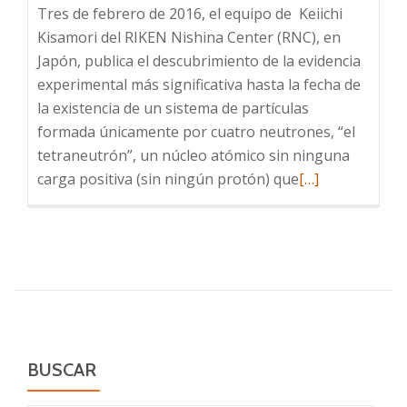
Tres de febrero de 2016, el equipo de Keiichi
Kisamori del RIKEN Nishina Center (RNC), en
Japón, publica el descubrimiento de la evidencia
experimental más significativa hasta la fecha de
la existencia de un sistema de partículas
formada únicamente por cuatro neutrones, “el
tetraneutrón”, un núcleo atómico sin ninguna
Leer
carga positiva (sin ningún protón) que
[…]
más
sobre
Tetraneutrón,
haciendo
posible
lo
imposible.
BUSCAR