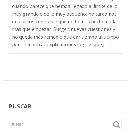
cuando parece que hemos llegado al límite de lo
muy grande o de lo muy pequeño, no tardamos
en darnos cuenta de que no hemos hecho nada
más que empezar. Surgen nuevas cuestiones y
no queda más remedio que dar tiempo al tiempo
Leer
para encontrar explicaciones lógicas que,
[…]
más
sobre
Un
libro
para
romper
paradigmas
BUSCAR