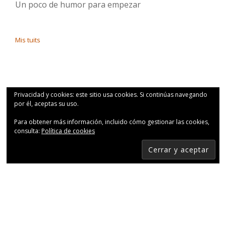
Un poco de humor para empezar
Mis tuits
Privacidad y cookies: este sitio usa cookies. Si continúas navegando
por él, aceptas su uso.
Para obtener más información, incluido cómo gestionar las cookies,
consulta:
Política de cookies