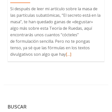
Si después de leer mi artículo sobre la masa de
las partículas subatómicas, “El secreto está en la
masa”, te han quedado ganas de «degustar»
algo más sobre esta Teoría de Ruedas, aquí
encontrarás unos cuantos “cócteles”
de formulación sencilla. Pero no te pongas
tenso, ya sé que las fórmulas en los textos
Leer
divulgativos son algo que hay
[…]
más
sobre
La fórmula
para
unificar
las
físicas
cosmológica
BUSCAR